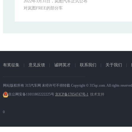
者BG
2022年3月31日，岚图汽车正式公布
进
对岚图FREE的部分车
有奖征集
|
意见反馈
|
诚聘英才
|
联系我们
|
关于我们
|
网站版权所有 315汽车网 未经许可不得转载 Copyright © 315qc.com. All rights reserve
京公网安备11011802222225号
京ICP备17054747号-1
技术支持
0