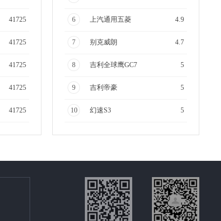
41725
6
上汽通用五菱
4.9
41725
7
别克威朗
4.7
41725
8
吉利全球鹰GC7
5
41725
9
吉利帝豪
5
41725
10
幻速S3
5