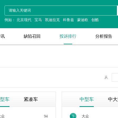
例如：
北京现代
宝马
凯迪拉克
投诉排行
科鲁兹
蒙迪欧
创酷
资讯
缺陷召回
投诉排行
分析报告
资讯
缺陷召回
分析报告
从
型车
紧凑车
中型车
中大
大众
94
1
大众