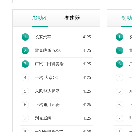
发动机
变速器
制动
1
长安汽车
4125
1
2
雷克萨斯IS250
4125
2
雷
3
广汽丰田凯美瑞
4125
3
4
一汽-大众CC
4125
4
5
东风悦达起亚
4125
5
6
上汽通用五菱
4125
6
7
别克威朗
4125
7
8
吉利全球鹰GC7
4125
8