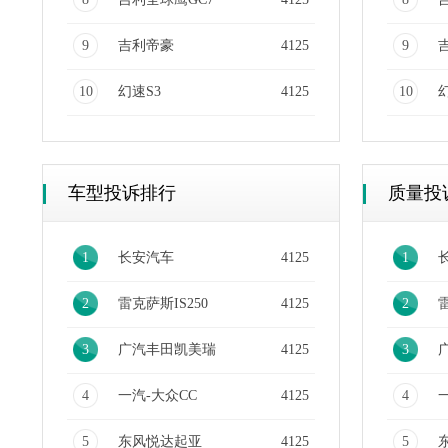
9
吉利帝豪
4125
9
10
幻速S3
4125
10
车型投诉排行
质量投
1
长安汽车
4125
1
2
雷克萨斯IS250
4125
2
雷
3
广汽丰田凯美瑞
4125
3
4
一汽-大众CC
4125
4
5
东风悦达起亚
4125
5