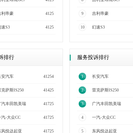
吉利帝豪
4125
9
吉利帝豪
幻速S3
4125
10
幻速S3
诉排行
服务投诉排行
长安汽车
41254
1
长安汽车
克萨斯IS250
41425
2
雷克萨斯IS250
广汽丰田凯美瑞
41725
3
广汽丰田凯美瑞
一汽-大众CC
41725
4
一汽-大众CC
东风悦达起亚
41725
5
东风悦达起亚