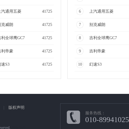
上汽通用五菱
41725
6
上汽通用五菱
别克威朗
41725
7
别克威朗
吉利全球鹰GC7
41725
8
吉利全球鹰GC7
吉利帝豪
41725
9
吉利帝豪
幻速S3
41725
10
幻速S3
|
版权声明
服务热线：
010-89941025
served.
网站制作