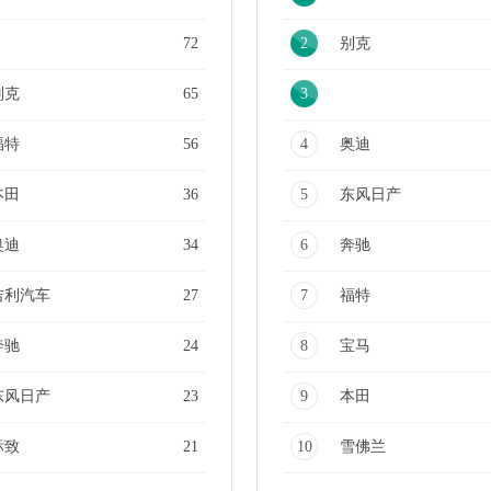
72
2
别克
别克
65
3
福特
56
4
奥迪
本田
36
5
东风日产
奥迪
34
6
奔驰
吉利汽车
27
7
福特
奔驰
24
8
宝马
东风日产
23
9
本田
标致
21
10
雪佛兰