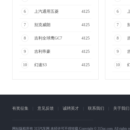
6
上汽通用五菱
4125
6
7
别克威朗
4125
7
8
吉利全球鹰GC7
4125
8
9
吉利帝豪
4125
9
10
幻速S3
4125
10
有奖征集
|
意见反馈
|
诚聘英才
|
联系我们
|
关于我们
网站版权所有 315汽车网 未经许可不得转载 Copyright © 315qc.com. All rights re