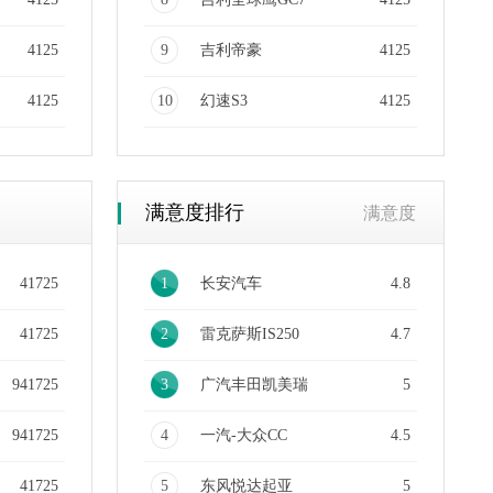
4125
9
吉利帝豪
4125
4125
10
幻速S3
4125
满意度排行
满意度
41725
1
长安汽车
4.8
41725
2
雷克萨斯IS250
4.7
941725
3
广汽丰田凯美瑞
5
941725
4
一汽-大众CC
4.5
41725
5
东风悦达起亚
5