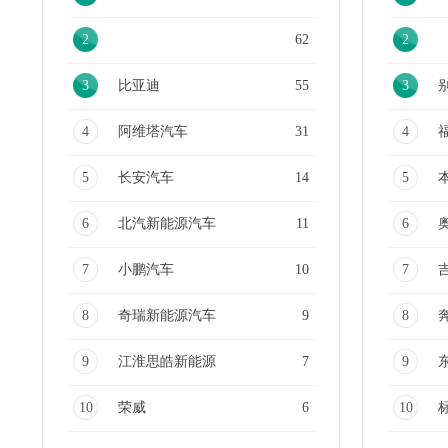
2
62
2
3
比亚迪
55
3
4
阿维塔汽车
31
4
5
长安汽车
14
5
6
北汽新能源汽车
11
6
7
小鹏汽车
10
7
8
奇瑞新能源汽车
9
8
9
江淮思皓新能源
7
9
10
荣威
6
10