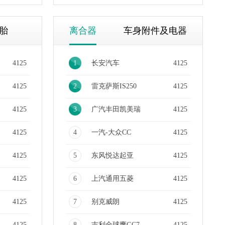
胎
离合器
车身附件及电器
4125
1
长安汽车
4125
4125
2
雷克萨斯IS250
4125
4125
3
广汽丰田凯美瑞
4125
4125
4
一汽-大众CC
4125
4125
5
东风悦达起亚
4125
4125
6
上汽通用五菱
4125
4125
7
别克威朗
4125
4125
8
吉利全球鹰GC7
4125