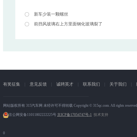
新车少装一颗螺丝
前挡风玻璃右上方里面钢化玻璃裂了
有奖征集
|
意见反馈
|
诚聘英才
|
联系我们
|
关于我们
|
网站版权所有 315汽车网 未经许可不得转载 Copyright © 315qc.com. All rights reserve
京公网安备11011802222225号
京ICP备17054747号-1
技术支持
0